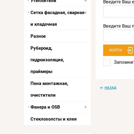
Утеплители
Введите Ваш e
Сетка фасадная, сварная
и кладочная
Введите Ваш п
Разное
Рубероид,
ВОЙТИ
гидроизоляция,
Запомнит
праймеры
Пена монтажная,
НАЗАД
очистители
Фанера и OSB
Стеклохолсты и клея